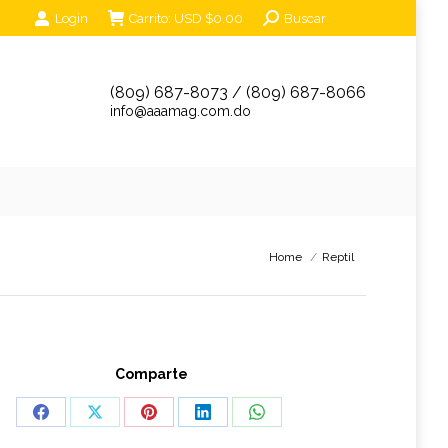
Search:
Login
Carrito:
USD $
0.00
Buscar
unciantes
Eventos
Tienda Online
Contáctanos
(809) 687-8073 / (809) 687-8066
info@aaamag.com.do
You are here:
Home
Reptil
Comparte
Share
Share
Share
Share
Share