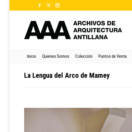
Facebook
X
Instagram
Ini
page
page
page
opens
opens
opens
in
in
in
new
new
new
window
window
window
Inicio
Quienes Somos
Colección
Puntos de Venta
La Lengua del Arco de Mamey