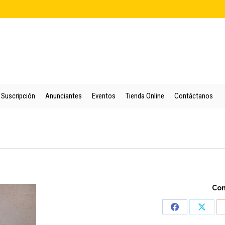
cio
Quienes Somos
Colección
Puntos de Venta
Suscripción
An
Suscripción
Anunciantes
Eventos
Tienda Online
Contáctanos
Co
Share
Share