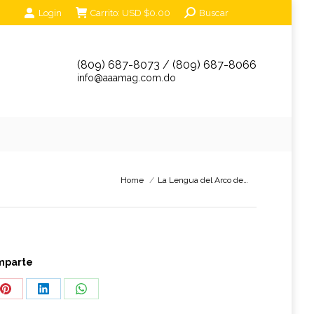
Search:
Login
Carrito:
USD $
0.00
Buscar
unciantes
Eventos
Tienda Online
Contáctanos
(809) 687-8073 / (809) 687-8066
info@aaamag.com.do
You are here:
Home
La Lengua del Arco de…
mparte
Share
Share
Share