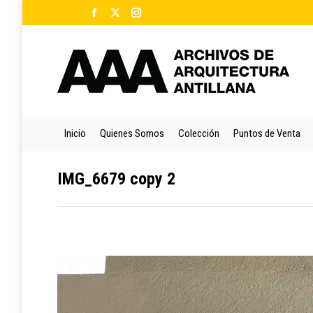
Facebook
X
Instagram
Ini
page
page
page
opens
opens
opens
in
in
in
new
new
new
window
window
window
Inicio
Quienes Somos
Colección
Puntos de Venta
IMG_6679 copy 2