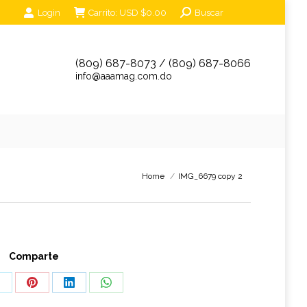
Search:
Login
Carrito:
USD $
0.00
Buscar
unciantes
Eventos
Tienda Online
Contáctanos
(809) 687-8073 / (809) 687-8066
info@aaamag.com.do
You are here:
Home
IMG_6679 copy 2
Comparte
hare
Share
Share
Share