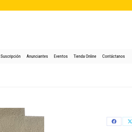
cio
Quienes Somos
Colección
Puntos de Venta
Suscripción
An
Suscripción
Anunciantes
Eventos
Tienda Online
Contáctanos
Share
S