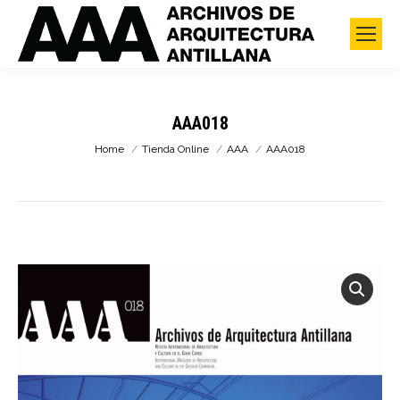
AAA018
You are here:
Home
Tienda Online
AAA
AAA018