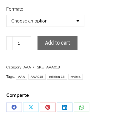
Formato
AAA018
Add to cart
quantity
Category:
AAA
SKU:
AAA018
Tags:
AAA
AAA018
edicion 18
revista
Comparte
Share
Share
Share
Share
Share
on
on
on
on
on
Facebook
X
Pinterest
LinkedIn
WhatsApp