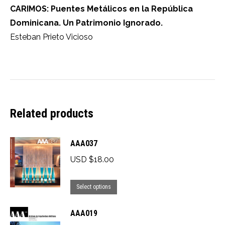
CARIMOS: Puentes Metálicos en la República
Dominicana. Un Patrimonio Ignorado.
Esteban Prieto Vicioso
Related products
AAA037
USD $
18.00
This
Select options
product
AAA019
has