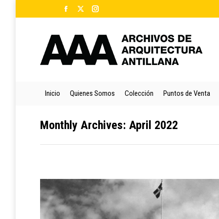
Facebook
X
Instagram
Ini
page
page
page
opens
opens
opens
in
in
in
new
new
new
window
window
window
Inicio
Quienes Somos
Colección
Puntos de Venta
Monthly Archives:
April 2022