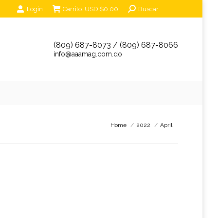
Search:
Login
Carrito:
USD $
0.00
Buscar
unciantes
Eventos
Tienda Online
Contáctanos
(809) 687-8073 / (809) 687-8066
info@aaamag.com.do
You are here:
Home
2022
April