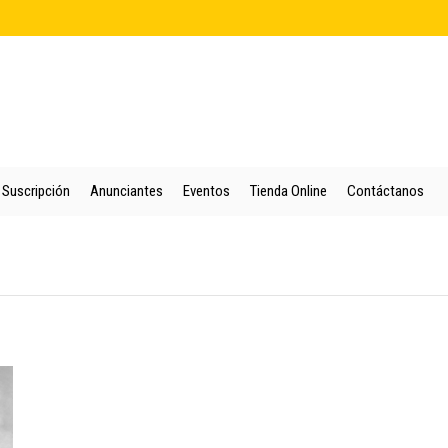
cio
Quienes Somos
Colección
Puntos de Venta
Suscripción
An
Suscripción
Anunciantes
Eventos
Tienda Online
Contáctanos