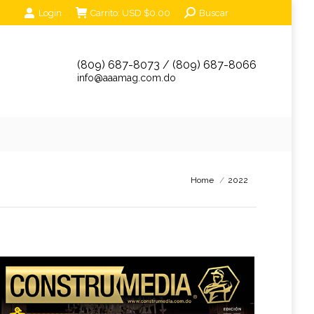
Search:
Login
Carrito:
USD $
0.00
Buscar
unciantes
Eventos
Tienda Online
Contáctanos
(809) 687-8073 / (809) 687-8066
info@aaamag.com.do
You are here:
Home
2022