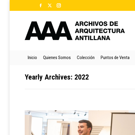
Facebook
X
Instagram
Ini
page
page
page
opens
opens
opens
in
in
in
new
new
new
window
window
window
Inicio
Quienes Somos
Colección
Puntos de Venta
Yearly Archives:
2022