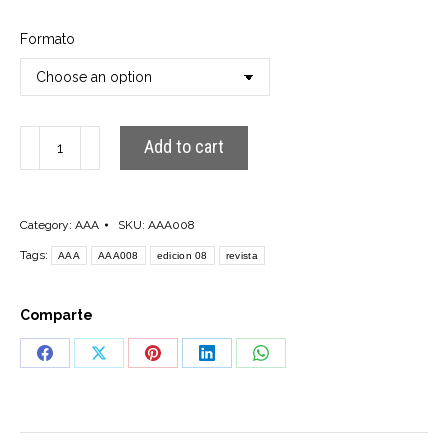
Formato
AAA008
Add to cart
quantity
Category:
AAA
SKU:
AAA008
Tags:
AAA
AAA008
edicion 08
revista
Comparte
Share
Share
Share
Share
Share
on
on
on
on
on
Facebook
X
Pinterest
LinkedIn
WhatsApp