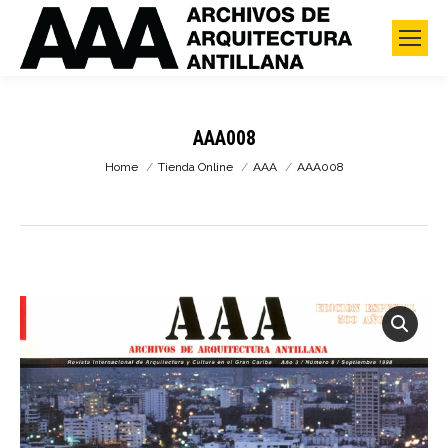
AAA008
You are here:
Home
Tienda Online
AAA
AAA008