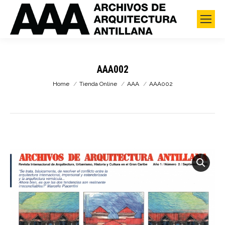
AAA002
You are here:
Home
Tienda Online
AAA
AAA002