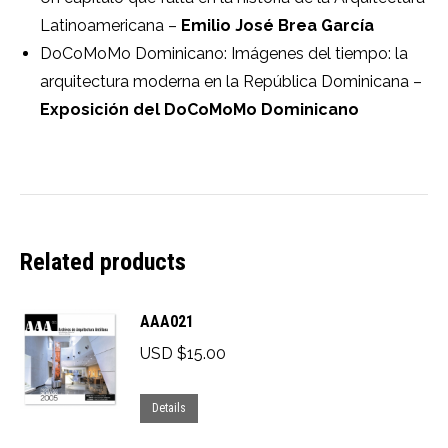
Latinoamericana –
Emilio José Brea García
DoCoMoMo Dominicano: Imágenes del tiempo: la
arquitectura moderna en la República Dominicana –
Exposición del DoCoMoMo Dominicano
Related products
AAA021
USD $
15.00
This
Details
product