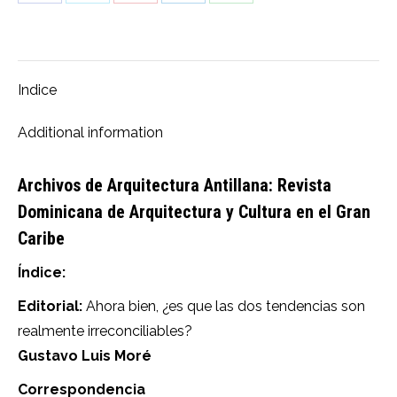
Share
Share
Share
Share
Share
on
on
on
on
on
Facebook
X
Pinterest
LinkedIn
WhatsApp
Indice
Additional information
Archivos de Arquitectura Antillana: Revista
Dominicana de Arquitectura y Cultura en el Gran
Caribe
Índice:
Editorial:
Ahora bien, ¿es que las dos tendencias son
realmente irreconciliables?
Gustavo Luis Moré
Correspondencia