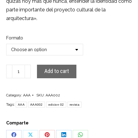
quizás hoy más que nunca, entender la identidad como
parte importante del proyecto cultural de la
arquitectura».
Formato
AAA002
Add to cart
quantity
Category:
AAA
SKU:
AAA002
Tags:
AAA
AAA002
edicion 02
revista
Comparte