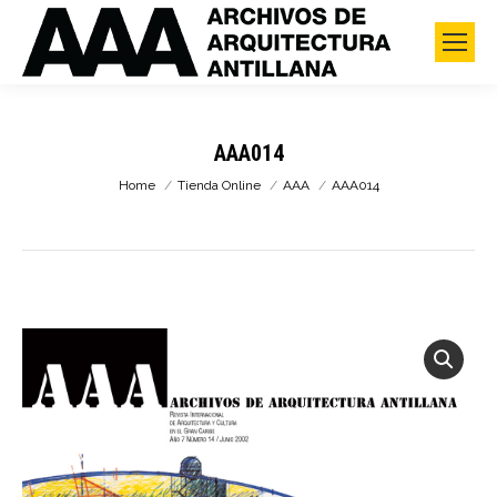
AAA014
You are here:
Home
Tienda Online
AAA
AAA014