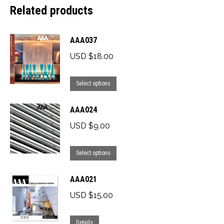
Related products
AAA037
USD $
18.00
This
Select options
product
AAA024
has
multiple
USD $
9.00
variants.
This
The
Select options
product
options
AAA021
has
may
multiple
be
USD $
15.00
variants.
chosen
This
The
on
Details