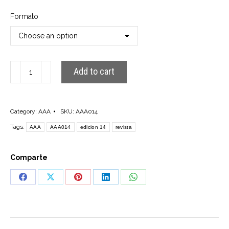
Formato
AAA014
Add to cart
quantity
Category:
AAA
SKU:
AAA014
Tags:
AAA
AAA014
edicion 14
revista
Comparte
Share
Share
Share
Share
Share
on
on
on
on
on
Facebook
X
Pinterest
LinkedIn
WhatsApp