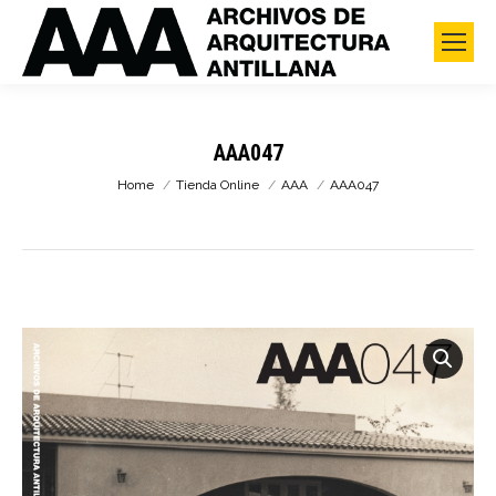
AAA047
You are here:
Home
Tienda Online
AAA
AAA047