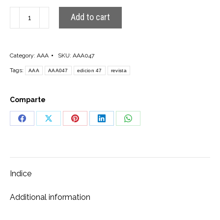
AAA047
Add to cart
quantity
Category:
AAA
SKU:
AAA047
Tags:
AAA
AAA047
edicion 47
revista
Comparte
Share
Share
Share
Share
Share
on
on
on
on
on
Facebook
X
Pinterest
LinkedIn
WhatsApp
Indice
Additional information