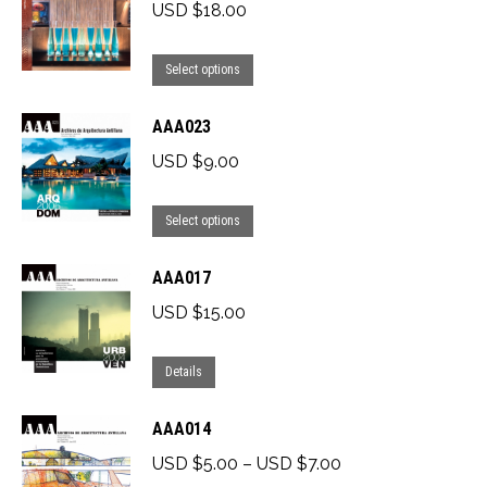
USD $
18.00
This
Select options
product
AAA023
has
multiple
USD $
9.00
variants.
This
The
Select options
product
options
AAA017
has
may
multiple
be
USD $
15.00
variants.
chosen
This
The
on
Details
product
options
the
AAA014
has
may
product
multiple
be
page
Price
USD $
5.00
–
USD $
7.00