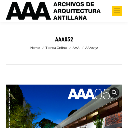
AAA052
You are here:
Home
Tienda Online
AAA
AAA052