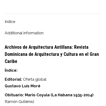
on
on
on
on
on
Facebook
X
Pinterest
LinkedIn
WhatsApp
Indice
Additional information
Archivos de Arquitectura Antillana: Revista
Dominicana de Arquitectura y Cultura en el Gran
Caribe
Índice:
Editorial:
Oferta global
Gustavo Luis Moré
Obituario: Mario Coyula (La Habana 1935-2014)
Ramón Gutiérrez