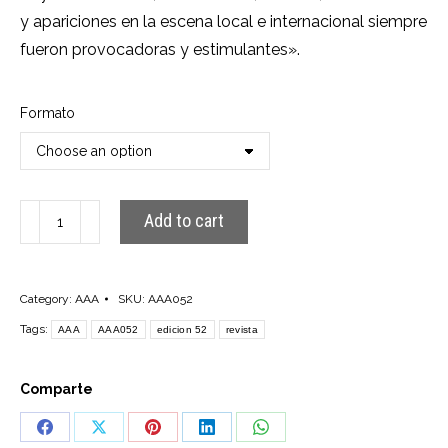
y apariciones en la escena local e internacional siempre
fueron provocadoras y estimulantes».
Formato
AAA052
Add to cart
quantity
Category:
AAA
SKU:
AAA052
Tags:
AAA
AAA052
edicion 52
revista
Comparte
Share
Share
Share
Share
Share