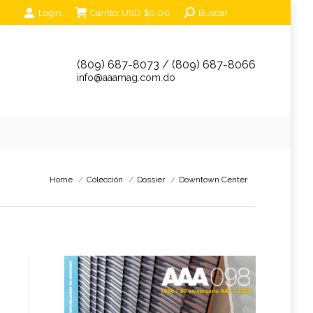
Search:
Login
Carrito:
USD $
0.00
Buscar
unciantes
Eventos
Tienda Online
Contáctanos
(809) 687-8073 / (809) 687-8066
info@aaamag.com.do
You are here:
Home
Colección
Dossier
Downtown Center