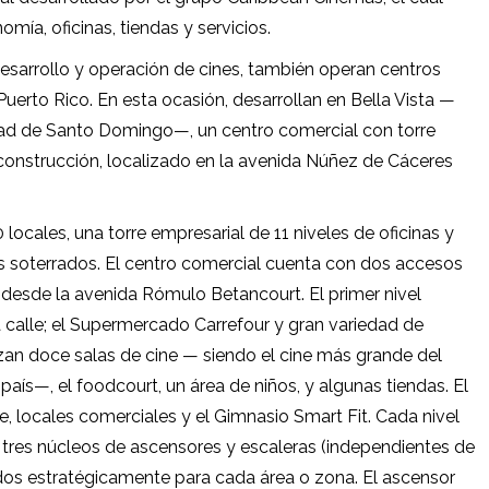
mía, oficinas, tiendas y servicios.
desarrollo y operación de cines, también operan centros
uerto Rico. En esta ocasión, desarrollan en Bella Vista —
dad de Santo Domingo—, un centro comercial con torre
nstrucción, localizado en la avenida Núñez de Cáceres
ocales, una torre empresarial de 11 niveles de oficinas y
s soterrados. El centro comercial cuenta con dos accesos
 desde la avenida Rómulo Betancourt. El primer nivel
a calle; el Supermercado Carrefour y gran variedad de
izan doce salas de cine — siendo el cine más grande del
país—, el foodcourt, un área de niños, y algunas tiendas. El
ge, locales comerciales y el Gimnasio Smart Fit. Cada nivel
y tres núcleos de ascensores y escaleras (independientes de
icados estratégicamente para cada área o zona. El ascensor