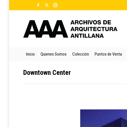
Facebook
X
Instagram
Ini
page
page
page
opens
opens
opens
in
in
in
new
new
new
window
window
window
Inicio
Quienes Somos
Colección
Puntos de Venta
Downtown Center