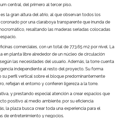
um central, del primero al tercer piso.
s la gran altura del atrio, al que observan todos los
está coronado por una claraboya transparente que inunda de
y monocromático, resaltando las maderas seriadas colocadas
 espacio.
oficinas comerciales, con un total de 773.65 m2 por nivel. La
a en planta libre alrededor de un núcleo de circulación
da según las necesidades del usuario. Además, la torre cuenta
gencia independiente al resto del proyecto. Su forma
o su perfil vertical sobre el bloque predominantemente
o, reflejan el entorno y confieren ligereza a la torre.
tiva, y prestando especial atención a crear espacios que
to positivo al medio ambiente, por su eficiencia
ás, la plaza busca crear toda una experiencia para el
s de entretenimiento y negocios.