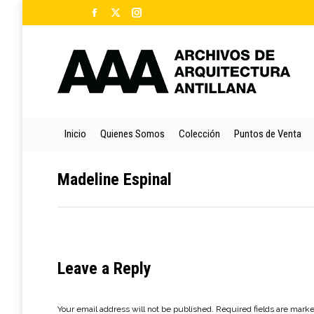
Facebook
X
Instagram
Ini
page
page
page
opens
opens
opens
in
in
in
new
new
new
window
window
window
Inicio
Quienes Somos
Colección
Puntos de Venta
Madeline Espinal
Leave a Reply
Your email address will not be published. Required fields are mark