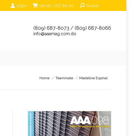
Search:
Login
Carrito:
USD $
0.00
Buscar
unciantes
Eventos
Tienda Online
Contáctanos
(809) 687-8073 / (809) 687-8066
info@aaamag.com.do
You are here:
Home
Teammate
Madeline Espinal