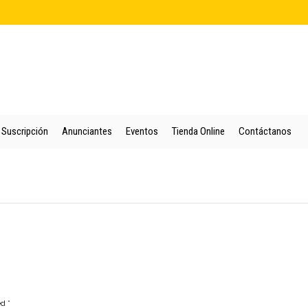
cio
Quienes Somos
Colección
Puntos de Venta
Suscripción
An
Suscripción
Anunciantes
Eventos
Tienda Online
Contáctanos
ed
*