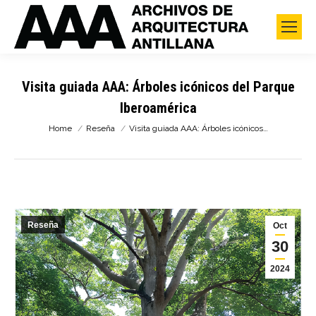
Visita guiada AAA: Árboles icónicos del Parque
Iberoamérica
You are here:
Home
Reseña
Visita guiada AAA: Árboles icónicos…
Reseña
Oct
30
2024