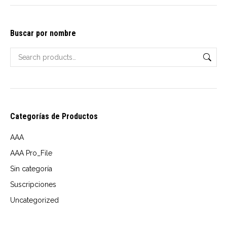
options
may
Buscar por nombre
be
chosen
on
the
product
page
Categorías de Productos
AAA
AAA Pro_File
Sin categoría
Suscripciones
Uncategorized