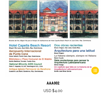
This
product
has
AAA002
multiple
USD $
4.00
variants.
The