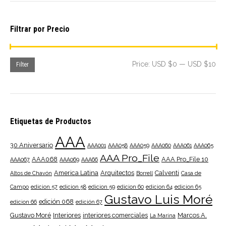
Filtrar por Precio
Mi
Ma
Price:
USD $0
—
USD $10
Filter
pri
pri
Etiquetas de Productos
AAA
30 Aniversario
AAA001
AAA058
AAA059
AAA060
AAA061
AAA065
AAA Pro_File
AAA068
AAA Pro_File 10
AAA067
AAA069
AAA66
America Latina
Arquitectos
Calventi
Altos de Chavón
Borrell
Casa de
Campo
edicion 57
edicion 58
edicion 59
edicion 60
edicion 64
edicion 65
Gustavo Luis Moré
edición 068
edicion 66
edición 67
Gustavo Moré
Interiores
interiores comerciales
Marcos A.
La Marina