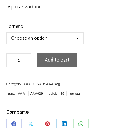
esperanzador».
Formato
AAA029
Add to cart
quantity
Category:
AAA
SKU:
AAA029
Tags:
AAA
AAA029
edicion 29
revista
Comparte
Share
Share
Share
Share
Share
on
on
on
on
on