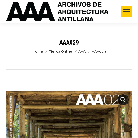
AAA029
You are here:
Home
Tienda Online
AAA
AAA029