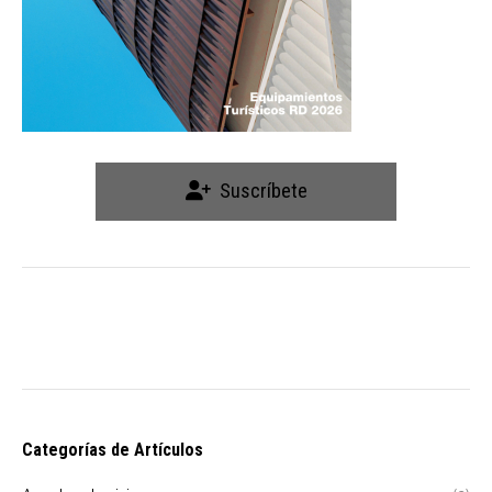
on
the
product
page
Suscríbete
Categorías de Artículos