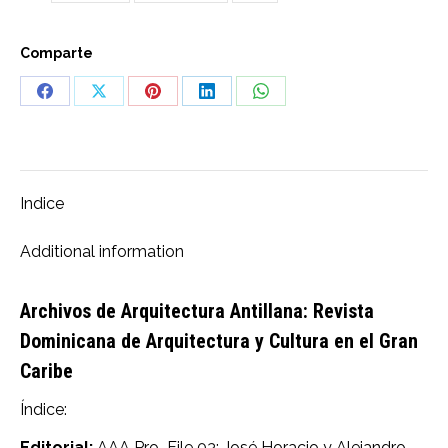
Comparte
Share
Share
Share
Share
Share
on
on
on
on
on
Facebook
X
Pinterest
LinkedIn
WhatsApp
Indice
Additional information
Archivos de Arquitectura Antillana: Revista
Dominicana de Arquitectura y Cultura en el Gran
Caribe
Índice:
Editorial:
AAA Pro_File 03: José Horacio y Alejandro