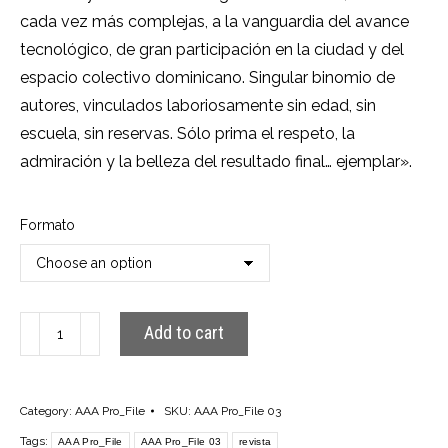
cada vez más complejas, a la vanguardia del avance
tecnológico, de gran participación en la ciudad y del
espacio colectivo dominicano. Singular binomio de
autores, vinculados laboriosamente sin edad, sin
escuela, sin reservas. Sólo prima el respeto, la
admiración y la belleza del resultado final… ejemplar».
Formato
AAA
Add to cart
Pro_File
03
quantity
Category:
AAA Pro_File
SKU:
AAA Pro_File 03
Tags:
AAA Pro_File
AAA Pro_File 03
revista