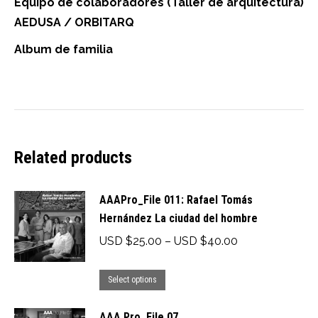
Equipo de colaboradores (Taller de arquitectura)
AEDUSA / ORBITARQ
Album de familia
Related products
AAAPro_File 011: Rafael Tomás
Hernández La ciudad del hombre
Price
USD $
25.00
–
USD $
40.00
range:
This
USD
Select options
product
$25.00
AAA Pro_File 07
has