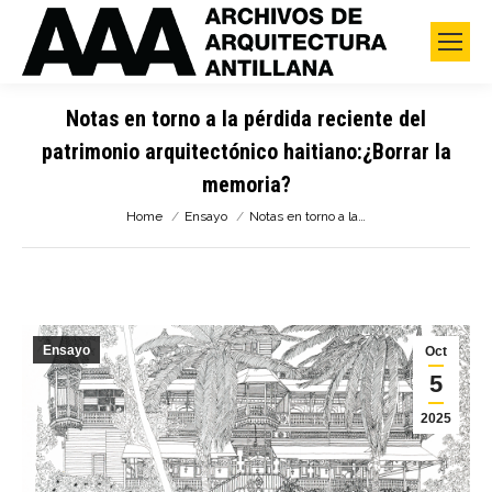
Notas en torno a la pérdida reciente del
patrimonio arquitectónico haitiano:¿Borrar la
memoria?
You are here:
Home
Ensayo
Notas en torno a la…
Ensayo
Oct
5
2025