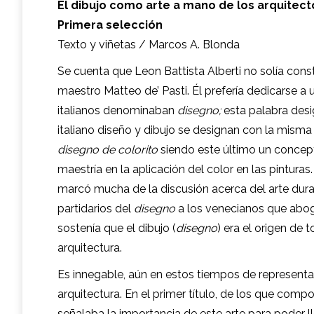
El dibujo como arte a mano de
los arquitec
Primera selección
Texto y viñetas / Marcos A. Blonda
Se cuenta que Leon Battista Alberti no solía constr
maestro Matteo de’ Pasti. Él prefería dedicarse a u
italianos denominaban
disegno;
esta palabra desig
italiano diseño y dibujo se designan con la misma 
disegno de colorito
siendo este último un concept
maestría en la aplicación del color en las pintura
marcó mucha de la discusión acerca del arte duran
partidarios del
disegno
a los venecianos que abo
sostenía que el dibujo (
disegno
) era el origen de t
arquitectura.
Es innegable, aún en estos tiempos de representaci
arquitectura. En el primer título, de los que comp
señalaba la importancia de este arte para poder l