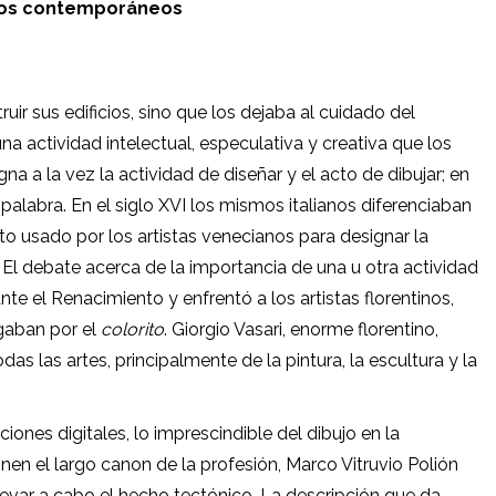
tos contemporáneos
uir sus edificios, sino que los dejaba al cuidado del
na actividad intelectual, especulativa y creativa que los
na a la vez la actividad de diseñar y el acto de dibujar; en
palabra. En el siglo XVI los mismos italianos diferenciaban
o usado por los artistas venecianos para designar la
s. El debate acerca de la importancia de una u otra actividad
te el Renacimiento y enfrentó a los artistas florentinos,
gaban por el
colorito
. Giorgio Vasari, enorme florentino,
odas las artes, principalmente de la pintura, la escultura y la
ones digitales, lo imprescindible del dibujo en la
onen el largo canon de la profesión, Marco Vitruvio Polión
levar a cabo el hecho tectónico. La descripción que da