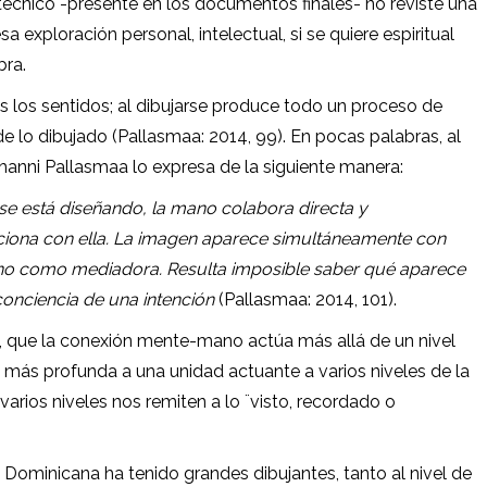
 técnico -presente en los documentos finales- no reviste una
 exploración personal, intelectual, si se quiere espiritual
bra.
os los sentidos; al dibujarse produce todo un proceso de
 lo dibujado (Pallasmaa: 2014, 99). En pocas palabras, al
Juhanni Pallasmaa lo expresa de la siguiente manera:
se está diseñando, la mano colabora directa y
cciona con ella. La imagen aparece simultáneamente con
ano como mediadora. Resulta imposible saber qué aparece
 conciencia de una intención
(Pallasmaa: 2014, 101).
aa, que la conexión mente-mano actúa más allá de un nivel
 más profunda a una unidad actuante a varios niveles de la
varios niveles nos remiten a lo ¨visto, recordado o
 Dominicana ha tenido grandes dibujantes, tanto al nivel de