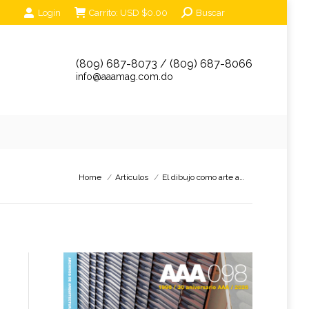
Search:
Login
Carrito:
USD $
0.00
Buscar
unciantes
Eventos
Tienda Online
Contáctanos
(809) 687-8073 / (809) 687-8066
info@aaamag.com.do
You are here:
Home
Artículos
El dibujo como arte a…