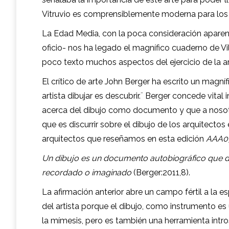
Vitruvio es comprensiblemente moderna para los 
La Edad Media, con la poca consideración aparent
oficio- nos ha legado el magnífico cuaderno de V
poco texto muchos aspectos del ejercicio de la a
El crítico de arte John Berger ha escrito un magníf
artista dibujar es descubrir.¨ Berger concede vita
acerca del dibujo como documento y que a nosotr
que es discurrir sobre el dibujo de los arquitectos
arquitectos que reseñamos en esta edición
AAA0
Un dibujo es un documento autobiográfico que da
recordado o imaginado
(Berger:2011,8).
La afirmación anterior abre un campo fértil a la 
del artista porque el dibujo, como instrumento es 
la mímesis, pero es también una herramienta intro