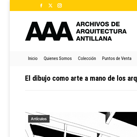
Facebook
X
Instagram
Ini
page
page
page
opens
opens
opens
in
in
in
new
new
new
window
window
window
Inicio
Quienes Somos
Colección
Puntos de Venta
El dibujo como arte a mano de los a
Artículos