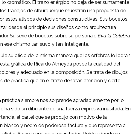
n lo cromático. El trazo enérgico no deja de ser sumamente
es los trabajos de Alburquerque muestran una propuesta de
por estos atisbos de decisiones constructivas. Sus bocetos
zar desde el principio sus diseños como arquitectura
ador. Su serie de bocetos sobre su personaje
Eva la Culebra
on ese cinismo tan suyo y tan
inteligente.
pule su oficio de la misma manera que los orfebres lo logran
uesta gráfica de Ricardo Almeyda posee la cualidad del
os colores y adecuado en la composición. Se trata de dibujos
e práctica que en el trazo denotan atención y cierto
a práctica siempre nos sorprende agradablemente por lo
 ha sido un dibujante de una fuerza expresiva inusitada. En
ancia, el cartel que se produjo con motivo de la
en blanco y negro de poderosa factura y que representa al
l afiche. Álvarez emigra a los Estados Unidos donde se