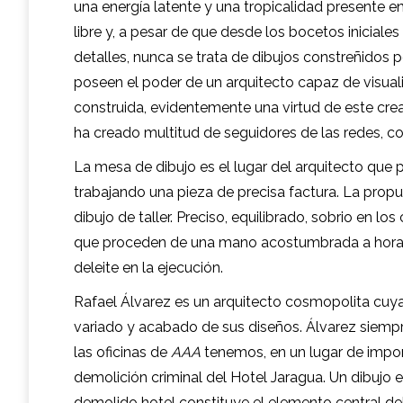
una energía latente y una tropicalidad presente e
libre y, a pesar de que desde los bocetos inicial
detalles, nunca se trata de dibujos constreñidos 
poseen el poder de un arquitecto capaz de visuali
construida, evidentemente una virtud de este cre
ha creado multitud de seguidores de las redes, c
La mesa de dibujo es el lugar del arquitecto que 
trabajando una pieza de precisa factura. La prop
dibujo de taller. Preciso, equilibrado, sobrio en l
que proceden de una mano acostumbrada a horas d
deleite en la ejecución.
Rafael Álvarez es un arquitecto cosmopolita cuy
variado y acabado de sus diseños. Álvarez siempre
las oficinas de
AAA
tenemos, en un lugar de import
demolición criminal del Hotel Jaragua. Un dibujo 
demolido hotel constituye el elemento central de