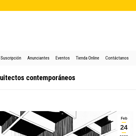
cio
Quienes Somos
Colección
Puntos de Venta
Suscripción
An
Suscripción
Anunciantes
Eventos
Tienda Online
Contáctanos
rquitectos contemporáneos
Feb
24