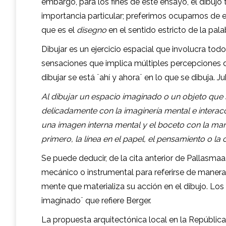
embargo, para los fines de este ensayo, el dibujo
importancia particular; preferimos ocuparnos de esa
que es el
disegno
en el sentido estricto de la pala
Dibujar es un ejercicio espacial que involucra tod
sensaciones que implica múltiples percepciones de
dibujar se está ¨ahí y ahora¨ en lo que se dibuja. 
Al dibujar un espacio imaginado o un objeto que 
delicadamente con la imaginería mental e intera
una imagen interna mental y el boceto con la m
primero, la línea en el papel, el pensamiento o la
Se puede deducir, de la cita anterior de Pallasm
mecánico o instrumental para referirse de manera
mente que materializa su acción en el dibujo. Los 
imaginado¨ que refiere Berger.
La propuesta arquitectónica local en la República