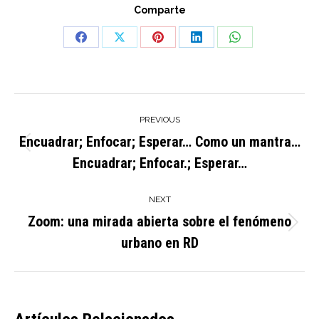
Comparte
Share
Share
Share
Share
Share
on
on
on
on
on
Facebook
X
Pinterest
LinkedIn
WhatsApp
Post
PREVIOUS
navigation
Encuadrar; Enfocar; Esperar… Como un mantra…
Previous
Encuadrar; Enfocar.; Esperar…
post:
NEXT
Zoom: una mirada abierta sobre el fenómeno
Next
urbano en RD
post: