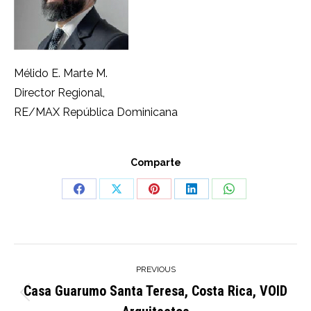
Mélido E. Marte M.
Director Regional,
RE/MAX República Dominicana
Comparte
Share
Share
Share
Share
Share
on
on
on
on
on
Facebook
X
Pinterest
LinkedIn
WhatsApp
Post
PREVIOUS
navigation
Casa Guarumo Santa Teresa, Costa Rica, VOID
Previous