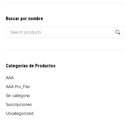
options
$4.00
may
through
Buscar por nombre
be
USD
chosen
$5.00
on
the
product
page
Categorías de Productos
AAA
AAA Pro_File
Sin categoría
Suscripciones
Uncategorized