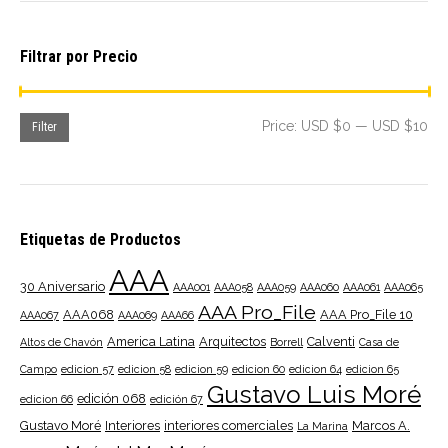
Filtrar por Precio
Mi
Ma
Price:
USD $0
—
USD $10
Filter
pri
pri
Etiquetas de Productos
AAA
30 Aniversario
AAA001
AAA058
AAA059
AAA060
AAA061
AAA065
AAA Pro_File
AAA068
AAA Pro_File 10
AAA067
AAA069
AAA66
America Latina
Arquitectos
Calventi
Altos de Chavón
Borrell
Casa de
Campo
edicion 57
edicion 58
edicion 59
edicion 60
edicion 64
edicion 65
Gustavo Luis Moré
edición 068
edicion 66
edición 67
Gustavo Moré
Interiores
interiores comerciales
Marcos A.
La Marina