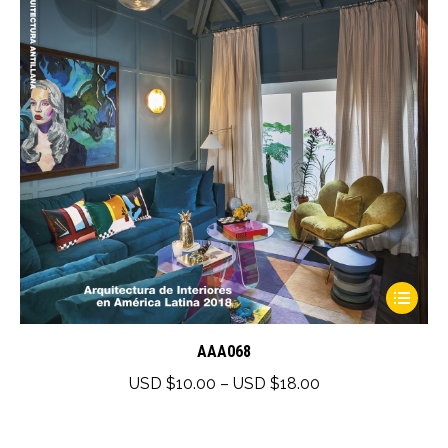
This
product
has
AAA068
multiple
Price
USD $
10.00
–
USD $
18.00
variants.
range:
The
USD