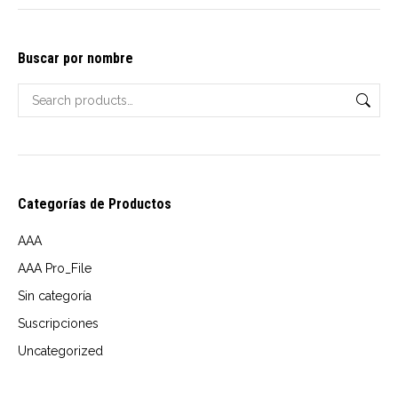
options
$10.00
may
through
Buscar por nombre
be
USD
chosen
$18.00
on
the
product
page
Categorías de Productos
AAA
AAA Pro_File
Sin categoría
Suscripciones
Uncategorized