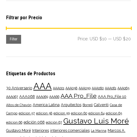
Filtrar por Precio
Mi
Ma
Price:
USD $10
—
USD $20
Filter
pri
pri
Etiquetas de Productos
AAA
30 Aniversario
AAA001
AAA058
AAA059
AAA060
AAA061
AAA065
AAA Pro_File
AAA068
AAA Pro_File 10
AAA067
AAA069
AAA66
America Latina
Arquitectos
Calventi
Altos de Chavón
Borrell
Casa de
Campo
edicion 57
edicion 58
edicion 59
edicion 60
edicion 64
edicion 65
Gustavo Luis Moré
edición 068
edicion 66
edición 67
Gustavo Moré
Interiores
interiores comerciales
Marcos A.
La Marina