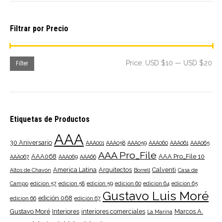
Filtrar por Precio
Mi
Ma
Price:
USD $10
—
USD $20
Filter
pri
pri
Etiquetas de Productos
AAA
30 Aniversario
AAA001
AAA058
AAA059
AAA060
AAA061
AAA065
AAA Pro_File
AAA068
AAA Pro_File 10
AAA067
AAA069
AAA66
America Latina
Arquitectos
Calventi
Altos de Chavón
Borrell
Casa de
Campo
edicion 57
edicion 58
edicion 59
edicion 60
edicion 64
edicion 65
Gustavo Luis Moré
edición 068
edicion 66
edición 67
Gustavo Moré
Interiores
interiores comerciales
Marcos A.
La Marina