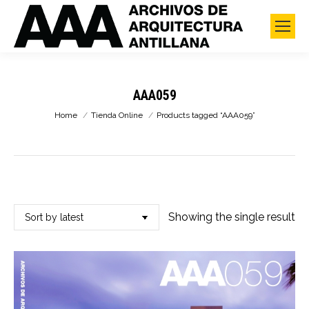
AAA059
You are here:
Home
Tienda Online
Products tagged “AAA059”
Showing the single result