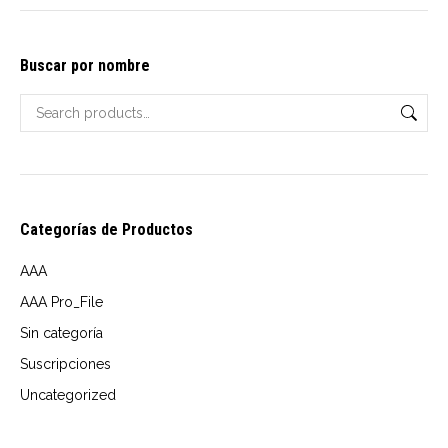
options
$10.00
may
through
Buscar por nombre
be
USD
chosen
$14.00
on
the
product
page
Categorías de Productos
AAA
AAA Pro_File
Sin categoría
Suscripciones
Uncategorized