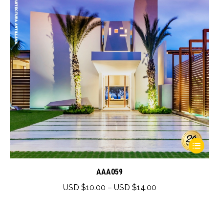
This
product
has
AAA059
multiple
Price
USD $
10.00
–
USD $
14.00
variants.
range:
The
USD