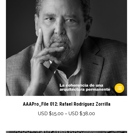
This
product
has
AAAPro_File 012: Rafael Rodríguez Zorrilla
multiple
Price
USD $
15.00
–
USD $
38.00
variants.
range:
The
USD