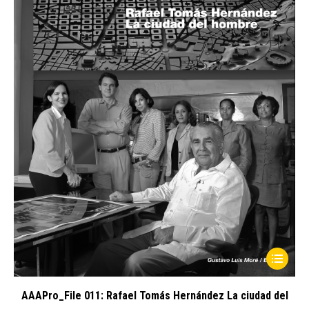
options
$15.00
may
through
be
USD
chosen
$38.00
on
the
product
page
This
product
has
AAAPro_File 011: Rafael Tomás Hernández La ciudad del