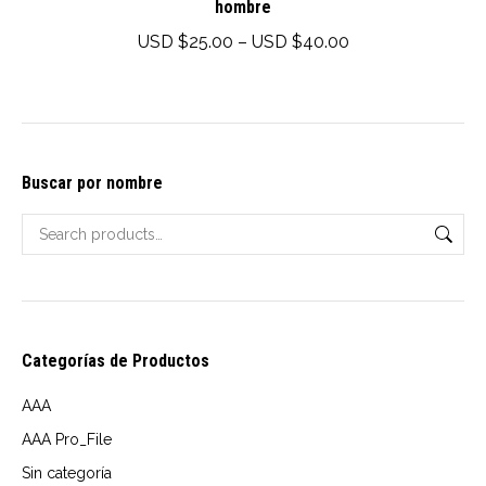
hombre
multiple
variants.
Price
USD $
25.00
–
USD $
40.00
The
range:
options
USD
may
$25.00
be
through
Buscar por nombre
chosen
USD
on
$40.00
the
product
page
Categorías de Productos
AAA
AAA Pro_File
Sin categoría