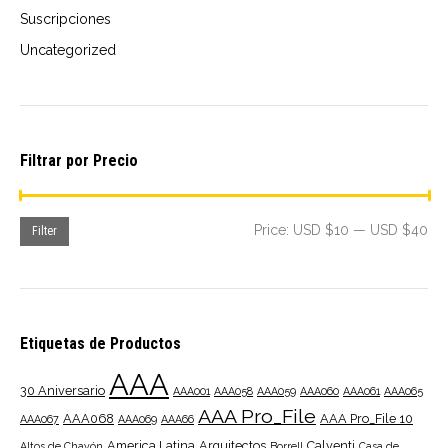
Suscripciones
Uncategorized
Filtrar por Precio
Mi
Ma
Price:
USD $10
—
USD $40
Filter
pri
pri
Etiquetas de Productos
AAA
30 Aniversario
AAA001
AAA058
AAA059
AAA060
AAA061
AAA065
AAA Pro_File
AAA068
AAA Pro_File 10
AAA067
AAA069
AAA66
America Latina
Arquitectos
Calventi
Altos de Chavón
Borrell
Casa de