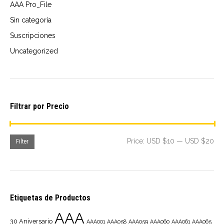
AAA Pro_File
Sin categoría
Suscripciones
Uncategorized
Filtrar por Precio
Mi
Ma
Price:
USD $10
—
USD $20
Filter
pri
pri
Etiquetas de Productos
AAA
30 Aniversario
AAA001
AAA058
AAA059
AAA060
AAA061
AAA065