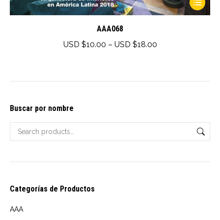
This
product
has
AAA068
multiple
Price
USD $
10.00
–
USD $
18.00
variants.
range:
The
USD
options
$10.00
may
through
Buscar por nombre
be
USD
chosen
$18.00
on
the
product
page
Categorías de Productos
AAA