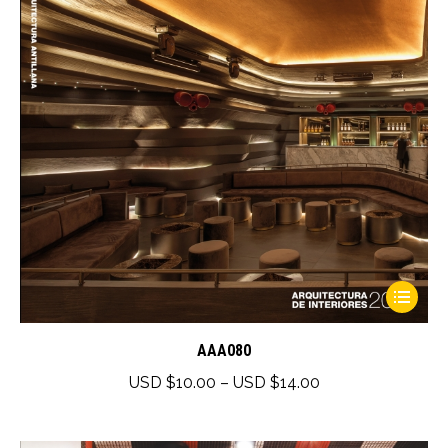
This
product
has
AAA080
multiple
Price
USD $
10.00
–
USD $
14.00
variants.
range:
The
USD