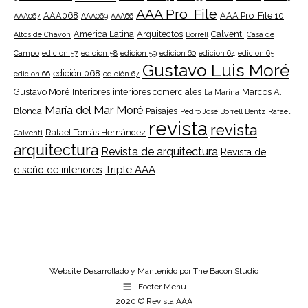
AAA Pro_File
AAA068
AAA Pro_File 10
AAA067
AAA069
AAA66
America Latina
Arquitectos
Calventi
Altos de Chavón
Borrell
Casa de
Campo
edicion 57
edicion 58
edicion 59
edicion 60
edicion 64
edicion 65
Gustavo Luis Moré
edición 068
edicion 66
edición 67
Gustavo Moré
Interiores
interiores comerciales
Marcos A.
La Marina
María del Mar Moré
Blonda
Paisajes
Pedro José Borrell Bentz
Rafael
revista
revista
Rafael Tomás Hernández
Calventi
arquitectura
Revista de arquitectura
Revista de
Triple AAA
diseño de interiores
Website Desarrollado y Mantenido por
The Bacon Studio
Footer Menu
2020 © Revista AAA