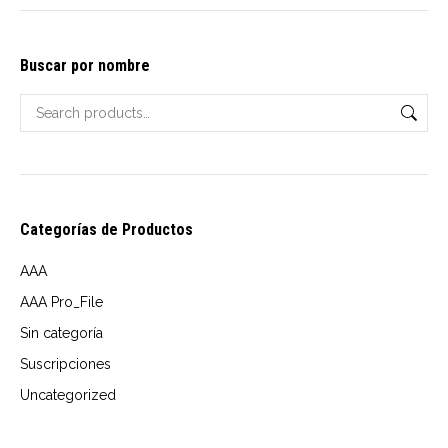
options
may
Buscar por nombre
be
chosen
on
the
product
page
Categorías de Productos
AAA
AAA Pro_File
Sin categoría
Suscripciones
Uncategorized