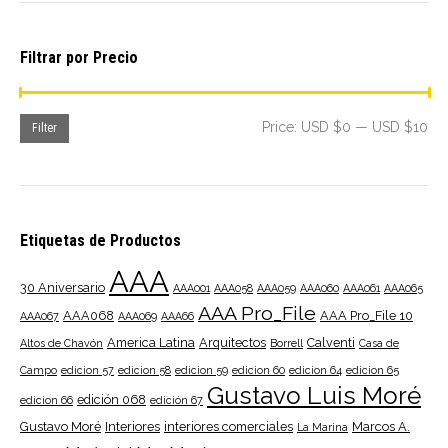
Filtrar por Precio
Mi
Ma
Price:
USD $0
—
USD $10
Filter
pri
pri
Etiquetas de Productos
AAA
30 Aniversario
AAA001
AAA058
AAA059
AAA060
AAA061
AAA065
AAA Pro_File
AAA068
AAA Pro_File 10
AAA067
AAA069
AAA66
America Latina
Arquitectos
Calventi
Altos de Chavón
Borrell
Casa de
Campo
edicion 57
edicion 58
edicion 59
edicion 60
edicion 64
edicion 65
Gustavo Luis Moré
edición 068
edicion 66
edición 67
Gustavo Moré
Interiores
interiores comerciales
Marcos A.
La Marina