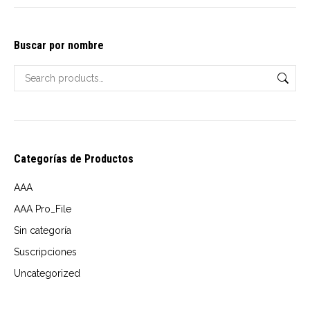
options
may
Buscar por nombre
be
chosen
on
the
product
page
Categorías de Productos
AAA
AAA Pro_File
Sin categoría
Suscripciones
Uncategorized