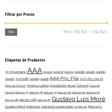
Filtrar por Precio
Mi
Ma
Price:
USD $10
—
USD $20
Filter
pri
pri
Etiquetas de Productos
AAA
30 Aniversario
AAA001
AAA058
AAA059
AAA060
AAA061
AAA065
AAA Pro_File
AAA068
AAA Pro_File 10
AAA067
AAA069
AAA66
America Latina
Arquitectos
Calventi
Altos de Chavón
Borrell
Casa de
Campo
edicion 57
edicion 58
edicion 59
edicion 60
edicion 64
edicion 65
Gustavo Luis Moré
edición 068
edicion 66
edición 67
Gustavo Moré
Interiores
interiores comerciales
Marcos A.
La Marina