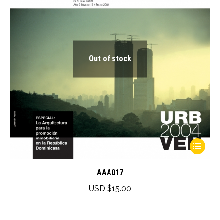
Out of stock
This
product
has
AAA017
multiple
USD $
15.00
variants.
The