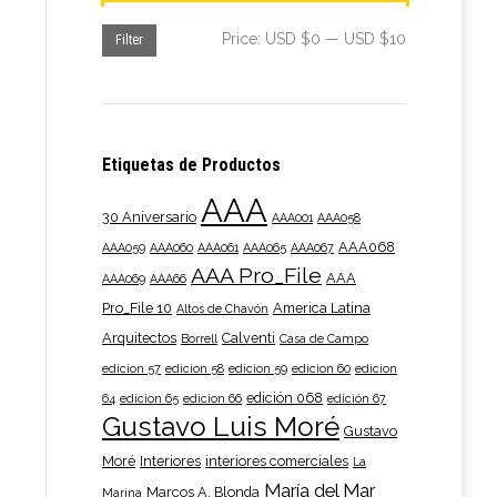
Min
Max
Price:
USD $0
—
USD $10
Filter
price
price
Etiquetas de Productos
AAA
30 Aniversario
AAA001
AAA058
AAA068
AAA059
AAA060
AAA061
AAA065
AAA067
AAA Pro_File
AAA
AAA069
AAA66
Pro_File 10
America Latina
Altos de Chavón
Arquitectos
Calventi
Borrell
Casa de Campo
edicion 57
edicion 58
edicion 59
edicion 60
edicion
edición 068
64
edicion 65
edicion 66
edición 67
Gustavo Luis Moré
Gustavo
Moré
Interiores
interiores comerciales
La
María del Mar
Marcos A. Blonda
Marina