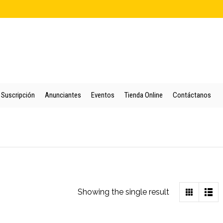
cio
Quienes Somos
Colección
Puntos de Venta
Suscripción
An
Suscripción
Anunciantes
Eventos
Tienda Online
Contáctanos
Showing the single result