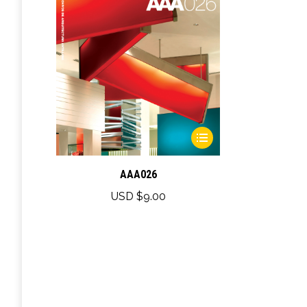
This
product
has
AAA026
multiple
USD $
9.00
variants.
The
options
may
be