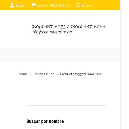
Search:
Login
Carrito:
USD $
0.00
Buscar
unciantes
Eventos
Tienda Online
Contáctanos
(809) 687-8073 / (809) 687-8066
info@aaamag.com.do
You are here:
Home
Tienda Online
Products tagged “AAA026”
Buscar por nombre