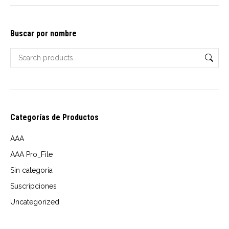
options
may
Buscar por nombre
be
chosen
on
the
product
page
Categorías de Productos
AAA
AAA Pro_File
Sin categoría
Suscripciones
Uncategorized