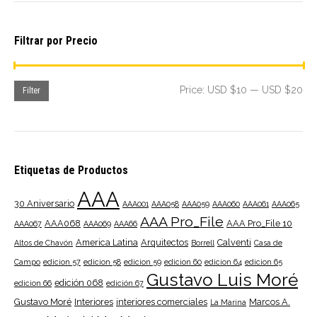
Filtrar por Precio
Mi
Ma
Price:
USD $10
—
USD $20
Filter
pri
pri
Etiquetas de Productos
AAA
30 Aniversario
AAA001
AAA058
AAA059
AAA060
AAA061
AAA065
AAA Pro_File
AAA068
AAA Pro_File 10
AAA067
AAA069
AAA66
America Latina
Arquitectos
Calventi
Altos de Chavón
Borrell
Casa de
Campo
edicion 57
edicion 58
edicion 59
edicion 60
edicion 64
edicion 65
Gustavo Luis Moré
edición 068
edicion 66
edición 67
Gustavo Moré
Interiores
interiores comerciales
Marcos A.
La Marina