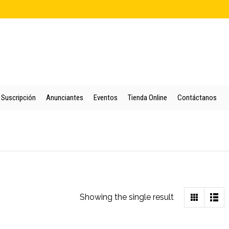
cio
Quienes Somos
Colección
Puntos de Venta
Suscripción
An
Suscripción
Anunciantes
Eventos
Tienda Online
Contáctanos
Showing the single result