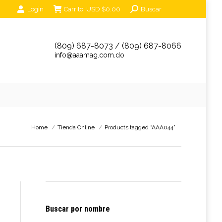
Search:
Login
Carrito:
USD $
0.00
Buscar
unciantes
Eventos
Tienda Online
Contáctanos
(809) 687-8073 / (809) 687-8066
info@aaamag.com.do
You are here:
Home
Tienda Online
Products tagged “AAA044”
Buscar por nombre