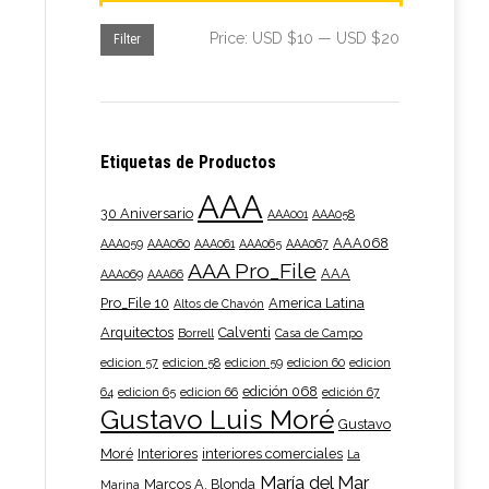
Min
Max
Price:
USD $10
—
USD $20
Filter
price
price
Etiquetas de Productos
AAA
30 Aniversario
AAA001
AAA058
AAA068
AAA059
AAA060
AAA061
AAA065
AAA067
AAA Pro_File
AAA
AAA069
AAA66
Pro_File 10
America Latina
Altos de Chavón
Arquitectos
Calventi
Borrell
Casa de Campo
edicion 57
edicion 58
edicion 59
edicion 60
edicion
edición 068
64
edicion 65
edicion 66
edición 67
Gustavo Luis Moré
Gustavo
Moré
Interiores
interiores comerciales
La
María del Mar
Marcos A. Blonda
Marina