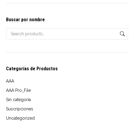
options
$10.00
may
through
Buscar por nombre
be
USD
chosen
$14.00
on
the
product
page
Categorías de Productos
AAA
AAA Pro_File
Sin categoría
Suscripciones
Uncategorized