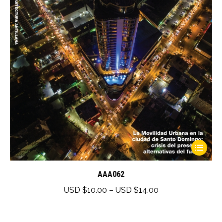
This
product
has
AAA062
multiple
Price
USD $
10.00
–
USD $
14.00
variants.
range:
The
USD