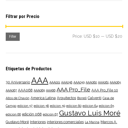
Filtrar por Precio
Mi
Ma
Price:
USD $10
—
USD $20
Filter
pri
pri
Etiquetas de Productos
AAA
30 Aniversario
AAA001
AAA058
AAA059
AAA060
AAA061
AAA065
AAA Pro_File
AAA068
AAA Pro_File 10
AAA067
AAA069
AAA66
America Latina
Arquitectos
Calventi
Altos de Chavón
Borrell
Casa de
Campo
edicion 57
edicion 58
edicion 59
edicion 60
edicion 64
edicion 65
Gustavo Luis Moré
edición 068
edicion 66
edición 67
Gustavo Moré
Interiores
interiores comerciales
Marcos A.
La Marina