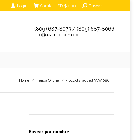
Search:
Login
Carrito:
USD $
0.00
Buscar
unciantes
Eventos
Tienda Online
Contáctanos
(809) 687-8073 / (809) 687-8066
info@aaamag.com.do
You are here:
Home
Tienda Online
Products tagged “AAA086”
Buscar por nombre