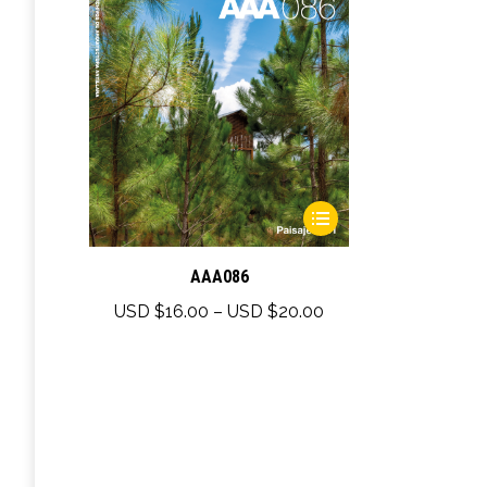
This
product
has
AAA086
multiple
Price
USD $
16.00
–
USD $
20.00
variants.
range:
The
USD
options
$16.00
may
through
be
USD