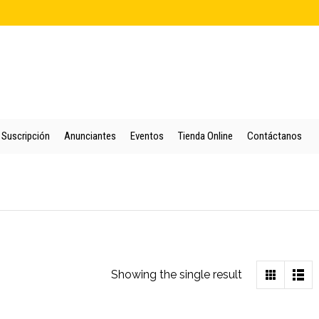
cio
Quienes Somos
Colección
Puntos de Venta
Suscripción
An
Suscripción
Anunciantes
Eventos
Tienda Online
Contáctanos
Showing the single result