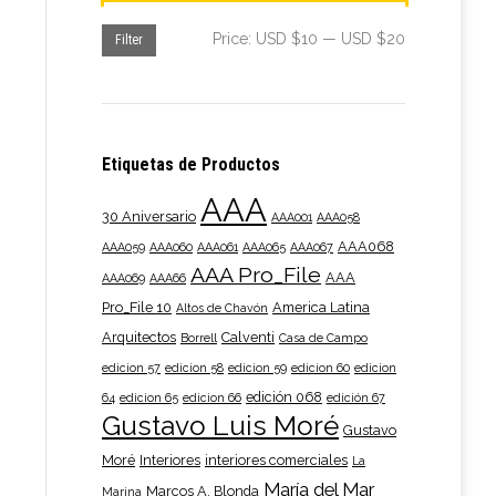
Min
Max
Price:
USD $10
—
USD $20
Filter
price
price
Etiquetas de Productos
AAA
30 Aniversario
AAA001
AAA058
AAA068
AAA059
AAA060
AAA061
AAA065
AAA067
AAA Pro_File
AAA
AAA069
AAA66
Pro_File 10
America Latina
Altos de Chavón
Arquitectos
Calventi
Borrell
Casa de Campo
edicion 57
edicion 58
edicion 59
edicion 60
edicion
edición 068
64
edicion 65
edicion 66
edición 67
Gustavo Luis Moré
Gustavo
Moré
Interiores
interiores comerciales
La
María del Mar
Marcos A. Blonda
Marina