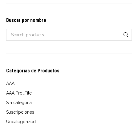
options
may
Buscar por nombre
be
chosen
on
the
product
page
Categorías de Productos
AAA
AAA Pro_File
Sin categoría
Suscripciones
Uncategorized