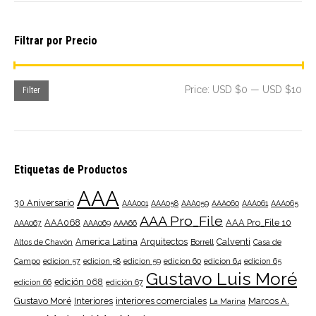
Filtrar por Precio
Mi
Ma
Price:
USD $0
—
USD $10
Filter
pri
pri
Etiquetas de Productos
AAA
30 Aniversario
AAA001
AAA058
AAA059
AAA060
AAA061
AAA065
AAA Pro_File
AAA068
AAA Pro_File 10
AAA067
AAA069
AAA66
America Latina
Arquitectos
Calventi
Altos de Chavón
Borrell
Casa de
Campo
edicion 57
edicion 58
edicion 59
edicion 60
edicion 64
edicion 65
Gustavo Luis Moré
edición 068
edicion 66
edición 67
Gustavo Moré
Interiores
interiores comerciales
Marcos A.
La Marina