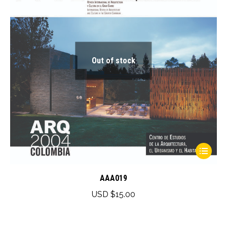
Out of stock
This
product
has
AAA019
multiple
USD $
15.00
variants.
The