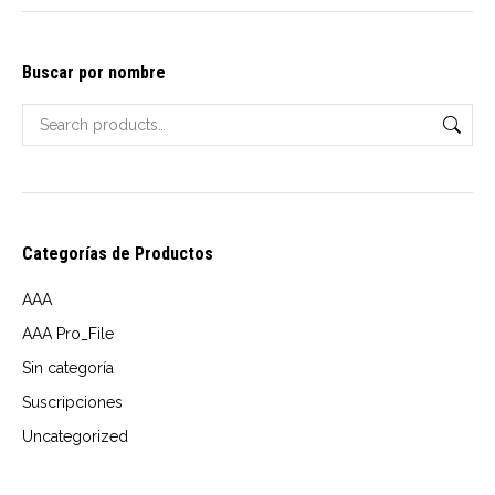
options
may
Buscar por nombre
be
chosen
on
the
product
page
Categorías de Productos
AAA
AAA Pro_File
Sin categoría
Suscripciones
Uncategorized