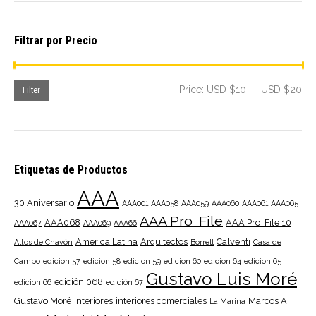
Filtrar por Precio
Mi
Ma
Price:
USD $10
—
USD $20
Filter
pri
pri
Etiquetas de Productos
AAA
30 Aniversario
AAA001
AAA058
AAA059
AAA060
AAA061
AAA065
AAA Pro_File
AAA068
AAA Pro_File 10
AAA067
AAA069
AAA66
America Latina
Arquitectos
Calventi
Altos de Chavón
Borrell
Casa de
Campo
edicion 57
edicion 58
edicion 59
edicion 60
edicion 64
edicion 65
Gustavo Luis Moré
edición 068
edicion 66
edición 67
Gustavo Moré
Interiores
interiores comerciales
Marcos A.
La Marina