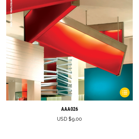
This
product
has
AAA026
multiple
USD $
9.00
variants.
The