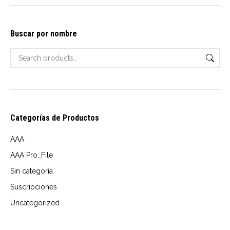
options
may
Buscar por nombre
be
chosen
on
the
product
page
Categorías de Productos
AAA
AAA Pro_File
Sin categoría
Suscripciones
Uncategorized