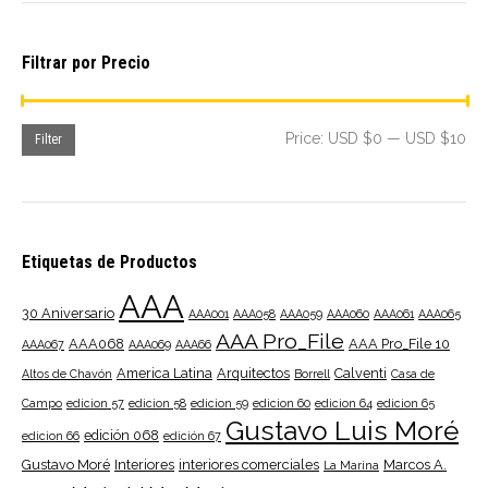
Filtrar por Precio
Mi
Ma
Price:
USD $0
—
USD $10
Filter
pri
pri
Etiquetas de Productos
AAA
30 Aniversario
AAA001
AAA058
AAA059
AAA060
AAA061
AAA065
AAA Pro_File
AAA068
AAA Pro_File 10
AAA067
AAA069
AAA66
America Latina
Arquitectos
Calventi
Altos de Chavón
Borrell
Casa de
Campo
edicion 57
edicion 58
edicion 59
edicion 60
edicion 64
edicion 65
Gustavo Luis Moré
edición 068
edicion 66
edición 67
Gustavo Moré
Interiores
interiores comerciales
Marcos A.
La Marina