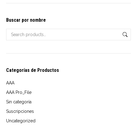
options
$10.00
may
through
Buscar por nombre
be
USD
chosen
$14.00
on
the
product
page
Categorías de Productos
AAA
AAA Pro_File
Sin categoría
Suscripciones
Uncategorized