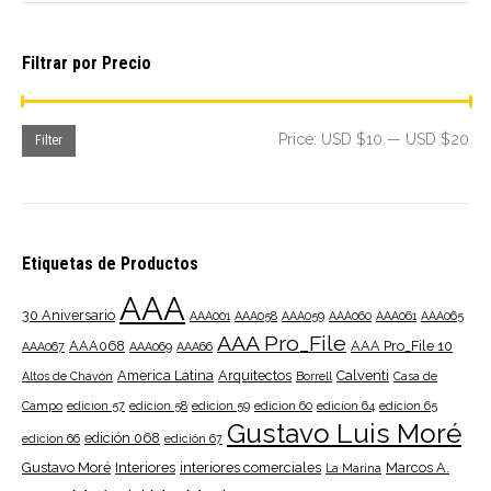
Filtrar por Precio
Mi
Ma
Price:
USD $10
—
USD $20
Filter
pri
pri
Etiquetas de Productos
AAA
30 Aniversario
AAA001
AAA058
AAA059
AAA060
AAA061
AAA065
AAA Pro_File
AAA068
AAA Pro_File 10
AAA067
AAA069
AAA66
America Latina
Arquitectos
Calventi
Altos de Chavón
Borrell
Casa de
Campo
edicion 57
edicion 58
edicion 59
edicion 60
edicion 64
edicion 65
Gustavo Luis Moré
edición 068
edicion 66
edición 67
Gustavo Moré
Interiores
interiores comerciales
Marcos A.
La Marina