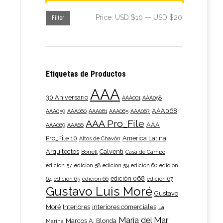
Min
Max
Price:
USD $10
—
USD $20
Filter
price
price
Etiquetas de Productos
AAA
30 Aniversario
AAA001
AAA058
AAA068
AAA059
AAA060
AAA061
AAA065
AAA067
AAA Pro_File
AAA
AAA069
AAA66
Pro_File 10
America Latina
Altos de Chavón
Arquitectos
Calventi
Borrell
Casa de Campo
edicion 57
edicion 58
edicion 59
edicion 60
edicion
edición 068
64
edicion 65
edicion 66
edición 67
Gustavo Luis Moré
Gustavo
Moré
Interiores
interiores comerciales
La
María del Mar
Marcos A. Blonda
Marina