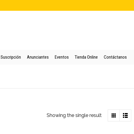
cio
Quienes Somos
Colección
Puntos de Venta
Suscripción
An
Suscripción
Anunciantes
Eventos
Tienda Online
Contáctanos
Showing the single result