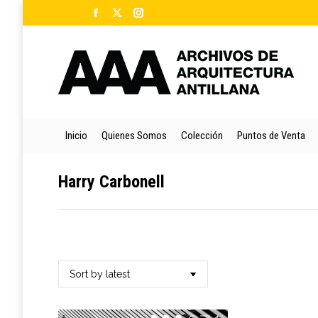
Facebook
X
Instagram
Ini
page
page
page
opens
opens
opens
in
in
in
new
new
new
window
window
window
Inicio
Quienes Somos
Colección
Puntos de Venta
Harry Carbonell