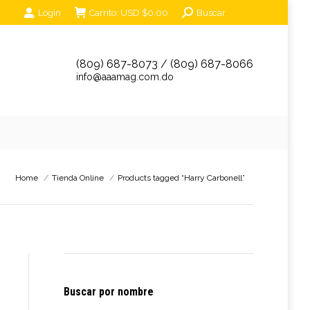
Search:
Login
Carrito:
USD $
0.00
Buscar
unciantes
Eventos
Tienda Online
Contáctanos
(809) 687-8073 / (809) 687-8066
info@aaamag.com.do
You are here:
Home
Tienda Online
Products tagged “Harry Carbonell”
Buscar por nombre