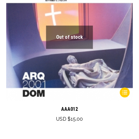
Out of stock
This
product
has
AAA012
multiple
USD $
15.00
variants.
The