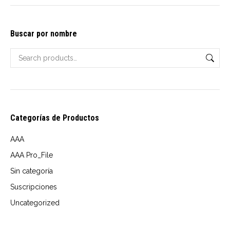
options
may
Buscar por nombre
be
chosen
on
the
product
page
Categorías de Productos
AAA
AAA Pro_File
Sin categoría
Suscripciones
Uncategorized