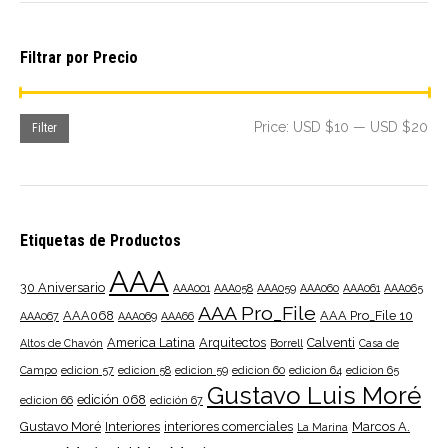
Filtrar por Precio
Mi
Ma
Price:
USD $10
—
USD $20
Filter
pri
pri
Etiquetas de Productos
AAA
30 Aniversario
AAA001
AAA058
AAA059
AAA060
AAA061
AAA065
AAA Pro_File
AAA068
AAA Pro_File 10
AAA067
AAA069
AAA66
America Latina
Arquitectos
Calventi
Altos de Chavón
Borrell
Casa de
Campo
edicion 57
edicion 58
edicion 59
edicion 60
edicion 64
edicion 65
Gustavo Luis Moré
edición 068
edicion 66
edición 67
Gustavo Moré
Interiores
interiores comerciales
Marcos A.
La Marina