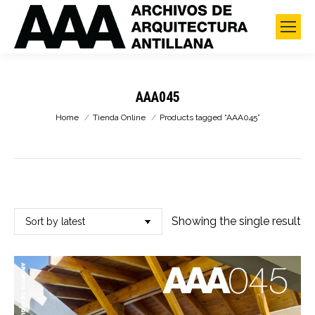
AAA045
You are here:
Home
Tienda Online
Products tagged “AAA045”
Showing the single result