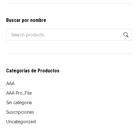
options
$10.00
may
through
Buscar por nombre
be
USD
chosen
$14.00
on
the
product
page
Categorías de Productos
AAA
AAA Pro_File
Sin categoría
Suscripciones
Uncategorized