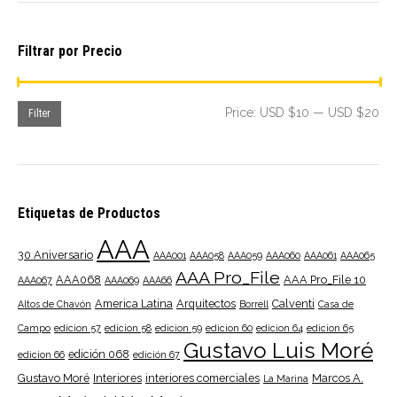
Filtrar por Precio
Mi
Ma
Price:
USD $10
—
USD $20
Filter
pri
pri
Etiquetas de Productos
AAA
30 Aniversario
AAA001
AAA058
AAA059
AAA060
AAA061
AAA065
AAA Pro_File
AAA068
AAA Pro_File 10
AAA067
AAA069
AAA66
America Latina
Arquitectos
Calventi
Altos de Chavón
Borrell
Casa de
Campo
edicion 57
edicion 58
edicion 59
edicion 60
edicion 64
edicion 65
Gustavo Luis Moré
edición 068
edicion 66
edición 67
Gustavo Moré
Interiores
interiores comerciales
Marcos A.
La Marina