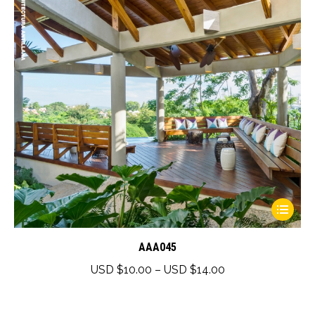
This
product
has
AAA045
multiple
Price
USD $
10.00
–
USD $
14.00
variants.
range:
The
USD