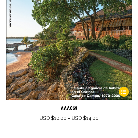
This
product
has
AAA069
multiple
Price
USD $
10.00
–
USD $
14.00
variants.
range:
The
USD