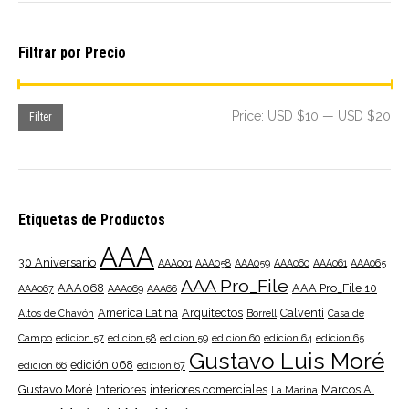
Filtrar por Precio
Mi
Ma
Price:
USD $10
—
USD $20
Filter
pri
pri
Etiquetas de Productos
AAA
30 Aniversario
AAA001
AAA058
AAA059
AAA060
AAA061
AAA065
AAA Pro_File
AAA068
AAA Pro_File 10
AAA067
AAA069
AAA66
America Latina
Arquitectos
Calventi
Altos de Chavón
Borrell
Casa de
Campo
edicion 57
edicion 58
edicion 59
edicion 60
edicion 64
edicion 65
Gustavo Luis Moré
edición 068
edicion 66
edición 67
Gustavo Moré
Interiores
interiores comerciales
Marcos A.
La Marina