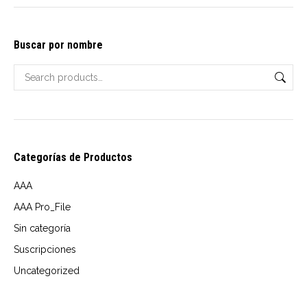
options
$10.00
may
through
Buscar por nombre
be
USD
chosen
$14.00
on
the
product
page
Categorías de Productos
AAA
AAA Pro_File
Sin categoría
Suscripciones
Uncategorized