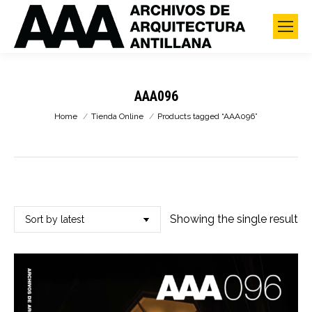
AAA096
You are here:
Home
Tienda Online
Products tagged “AAA096”
Showing the single result