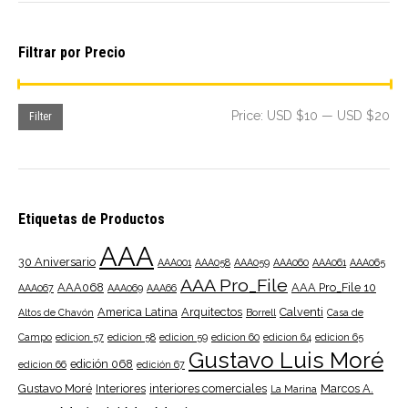
Filtrar por Precio
Mi
Ma
Price:
USD $10
—
USD $20
Filter
pri
pri
Etiquetas de Productos
AAA
30 Aniversario
AAA001
AAA058
AAA059
AAA060
AAA061
AAA065
AAA Pro_File
AAA068
AAA Pro_File 10
AAA067
AAA069
AAA66
America Latina
Arquitectos
Calventi
Altos de Chavón
Borrell
Casa de
Campo
edicion 57
edicion 58
edicion 59
edicion 60
edicion 64
edicion 65
Gustavo Luis Moré
edición 068
edicion 66
edición 67
Gustavo Moré
Interiores
interiores comerciales
Marcos A.
La Marina