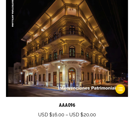
This
product
has
AAA096
multiple
Price
USD $
16.00
–
USD $
20.00
variants.
range:
The
USD