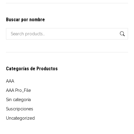
options
$16.00
may
through
Buscar por nombre
be
USD
chosen
$20.00
on
the
product
page
Categorías de Productos
AAA
AAA Pro_File
Sin categoría
Suscripciones
Uncategorized