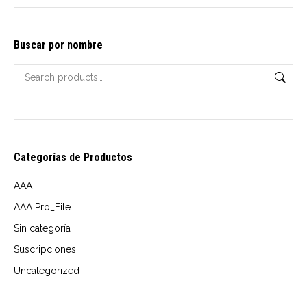
options
$15.00
may
through
Buscar por nombre
be
USD
chosen
$18.00
on
the
product
page
Categorías de Productos
AAA
AAA Pro_File
Sin categoría
Suscripciones
Uncategorized