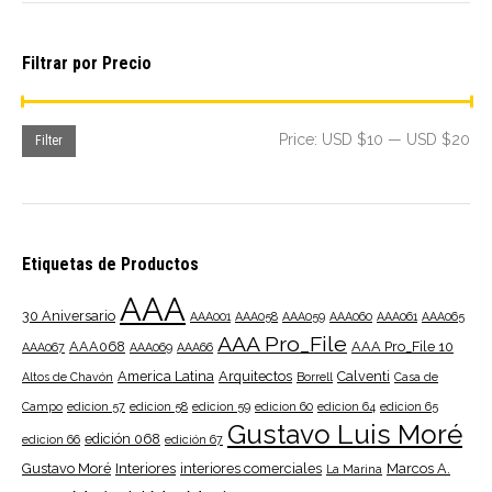
Filtrar por Precio
Mi
Ma
Price:
USD $10
—
USD $20
Filter
pri
pri
Etiquetas de Productos
AAA
30 Aniversario
AAA001
AAA058
AAA059
AAA060
AAA061
AAA065
AAA Pro_File
AAA068
AAA Pro_File 10
AAA067
AAA069
AAA66
America Latina
Arquitectos
Calventi
Altos de Chavón
Borrell
Casa de
Campo
edicion 57
edicion 58
edicion 59
edicion 60
edicion 64
edicion 65
Gustavo Luis Moré
edición 068
edicion 66
edición 67
Gustavo Moré
Interiores
interiores comerciales
Marcos A.
La Marina