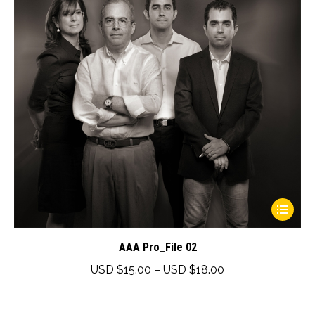
This
product
has
AAA Pro_File 02
multiple
Price
USD $
15.00
–
USD $
18.00
variants.
range:
The
USD