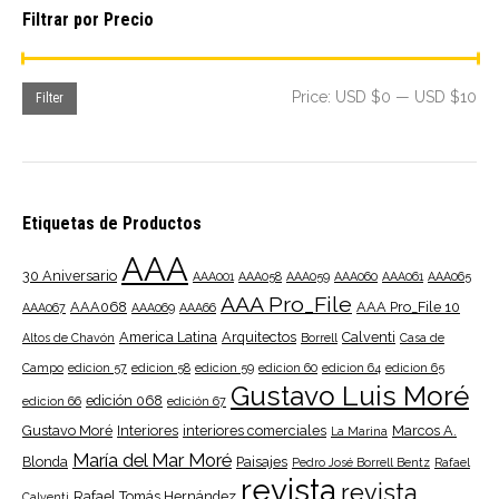
Filtrar por Precio
Mi
Ma
Price:
USD $0
—
USD $10
Filter
pri
pri
Etiquetas de Productos
AAA
30 Aniversario
AAA001
AAA058
AAA059
AAA060
AAA061
AAA065
AAA Pro_File
AAA068
AAA Pro_File 10
AAA067
AAA069
AAA66
America Latina
Arquitectos
Calventi
Altos de Chavón
Borrell
Casa de
Campo
edicion 57
edicion 58
edicion 59
edicion 60
edicion 64
edicion 65
Gustavo Luis Moré
edición 068
edicion 66
edición 67
Gustavo Moré
Interiores
interiores comerciales
Marcos A.
La Marina
María del Mar Moré
Blonda
Paisajes
Pedro José Borrell Bentz
Rafael
revista
revista
Rafael Tomás Hernández
Calventi