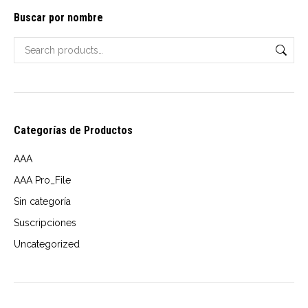
The
Buscar por nombre
options
may
be
chosen
on
Categorías de Productos
the
product
AAA
page
AAA Pro_File
Sin categoría
Suscripciones
Uncategorized