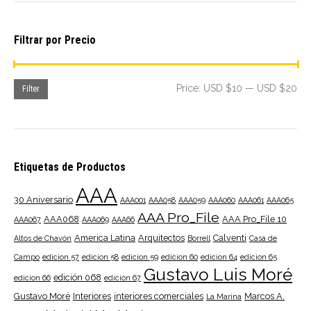
Filtrar por Precio
Mi
Ma
Price:
USD $10
—
USD $20
Filter
pri
pri
Etiquetas de Productos
AAA
30 Aniversario
AAA001
AAA058
AAA059
AAA060
AAA061
AAA065
AAA Pro_File
AAA068
AAA Pro_File 10
AAA067
AAA069
AAA66
America Latina
Arquitectos
Calventi
Altos de Chavón
Borrell
Casa de
Campo
edicion 57
edicion 58
edicion 59
edicion 60
edicion 64
edicion 65
Gustavo Luis Moré
edición 068
edicion 66
edición 67
Gustavo Moré
Interiores
interiores comerciales
Marcos A.
La Marina