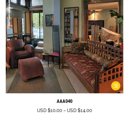
This
product
has
AAA040
multiple
Price
USD $
10.00
–
USD $
14.00
variants.
range:
The
USD