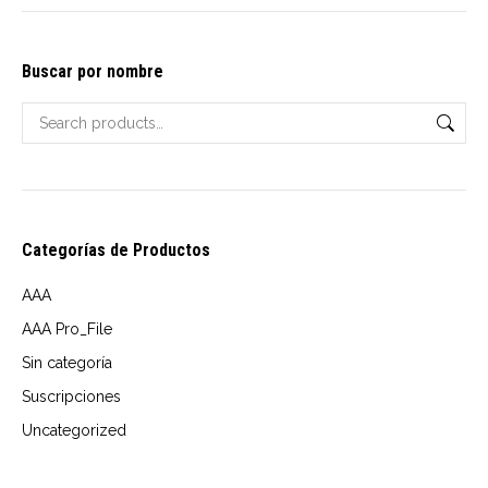
options
$10.00
may
through
Buscar por nombre
be
USD
chosen
$14.00
on
the
product
page
Categorías de Productos
AAA
AAA Pro_File
Sin categoría
Suscripciones
Uncategorized