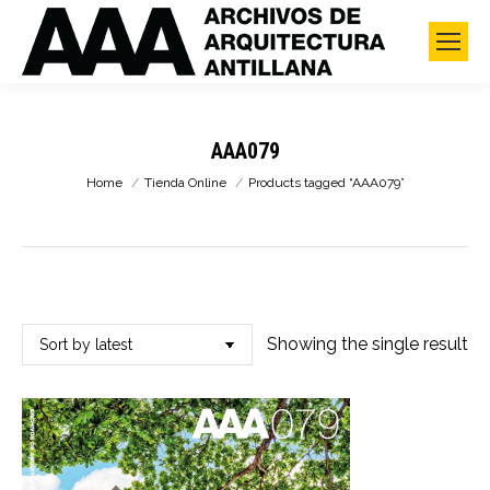
AAA079
You are here:
Home
Tienda Online
Products tagged “AAA079”
Showing the single result