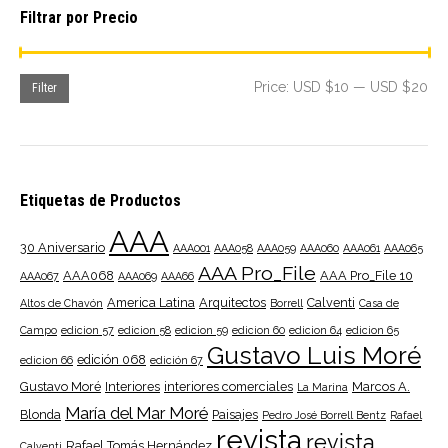
Filtrar por Precio
Mi
Ma
Price:
USD $10
—
USD $20
Filter
pri
pri
Etiquetas de Productos
AAA
30 Aniversario
AAA001
AAA058
AAA059
AAA060
AAA061
AAA065
AAA Pro_File
AAA068
AAA Pro_File 10
AAA067
AAA069
AAA66
America Latina
Arquitectos
Calventi
Altos de Chavón
Borrell
Casa de
Campo
edicion 57
edicion 58
edicion 59
edicion 60
edicion 64
edicion 65
Gustavo Luis Moré
edición 068
edicion 66
edición 67
Gustavo Moré
Interiores
interiores comerciales
Marcos A.
La Marina
María del Mar Moré
Blonda
Paisajes
Pedro José Borrell Bentz
Rafael
revista
revista
Rafael Tomás Hernández
Calventi