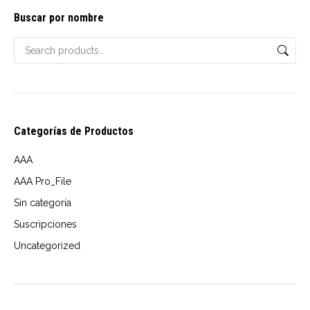
The
Buscar por nombre
options
may
be
chosen
on
Categorías de Productos
the
product
AAA
page
AAA Pro_File
Sin categoría
Suscripciones
Uncategorized